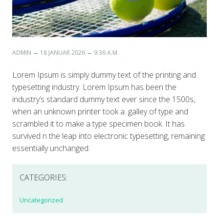
–
–
ADMIN
18 JANUAR 2026
9:36 A.M.
Lorem Ipsum is simply dummy text of the printing and
typesetting industry. Lorem Ipsum has been the
industry’s standard dummy text ever since the 1500s,
when an unknown printer took a. galley of type and
scrambled it to make a type specimen book. It has
survived n the leap into electronic typesetting, remaining
essentially unchanged.
CATEGORIES:
Uncategorized